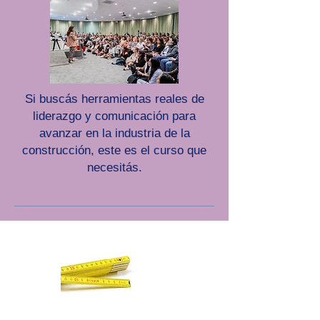
Si buscás herramientas reales de
liderazgo y comunicación para
avanzar en la industria de la
construcción, este es el curso que
necesitás.