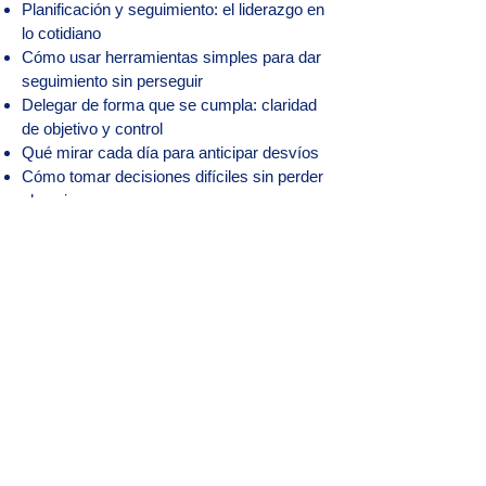
Planificación y seguimiento: el liderazgo en
lo cotidiano
Cómo usar herramientas simples para dar
seguimiento sin perseguir
Delegar de forma que se cumpla: claridad
de objetivo y control
Qué mirar cada día para anticipar desvíos
Cómo tomar decisiones difíciles sin perder
al equipo
Liderar bajo presión: tiempos cortos,
cambios de último momento,
desorganización externa
Simulación final: escenario complejo de
obra y plan de liderazgo
----
IMPORTANTE:
Las clases son EN VIVO y en línea, lo que