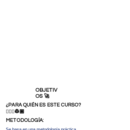
OBJETIV
OS 🚀
¿PARA QUIÉN ES ESTE CURSO?
👷🏻‍♀️👷🏽
METODOLOGÍA:
Se basa en una metodología práctica,