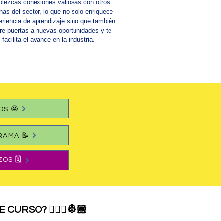
blezcas conexiones valiosas con otros
nas del sector, lo que no solo enriquece
eriencia de aprendizaje sino que también
bre puertas a nuevas oportunidades y te
facilita el avance en la industria.
OS 🤩
RAMA 📝
ZOS 🗓
CURSO? 👷🏻‍♀️👷🏽