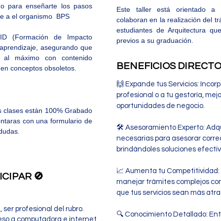
do para enseñarte los pasos
Este taller está orientado a 
ente a el organismo BPS
colaboran en la realización del t
estudiantes de Arquitectura qu
FID (Formación de Impacto
previos a su graduación.
 aprendizaje, asegurando que
 al máximo con contenido
BENEFICIOS DIRECTO
o en conceptos obsoletos.
🙌 Expande tus Servicios: Incorpo
profesional o a tu gestoría, mej
oportunidades de negocio.
as clases están 100% Grabado
ontaras con una formulario de
🛠️ Asesoramiento Experto: Adq
 dudas.
necesarias para asesorar corre
brindándoles soluciones efectiv
📈 Aumenta tu Competitividad:
CIPAR 🚫
manejar trámites complejos con 
que tus servicios sean más atra
er profesional del rubro.
🔍 Conocimiento Detallado: En
eso a computadora e internet.