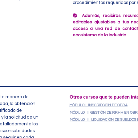
procedimientos requeridos por e
📚 Además, recibirás recurso
editables ajustables a tus ne
acceso a una red de contacto
ecosistema de la industria.
Otros cursos que te pueden int
ecta manera de
vada, la obtención
MÓDULO I. INSCRIPCIÓN DE OBRA
tificado de
MÓDULO II. GESTIÓN DE RRHH EN OB
 la solicitud de un
MÓDULO III. LIQUIDACIÓN DE SUELDO
detalladamente los
responsabilidades
 a seguir en cada