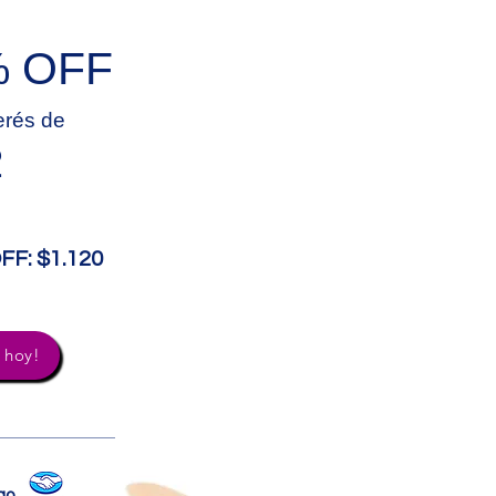
2% OFF
erés de
2
FF: $1.120
 hoy!
go