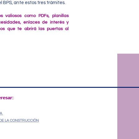
l BPS, ante estos tres trámites.
s valiosos como PDFs, planillas
cesidades, enlaces de interés y
s que te abrirá las puertas al
eresar:
RA
S DE LA CONSTRUCCIÓN