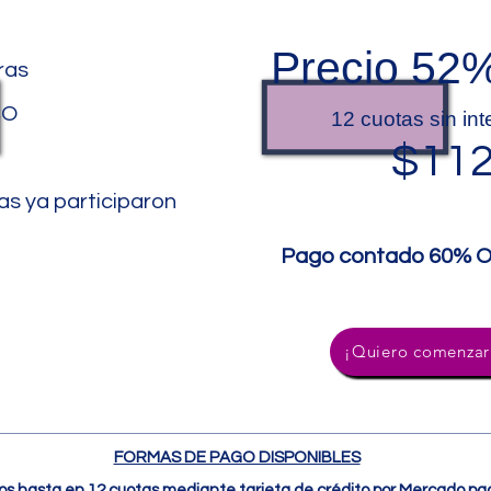
Precio 5
ras
CO
12 cuotas sin int
$11
s ya participaron
Pago contado 60% O
¡Quiero comenzar
FORMAS DE PAGO DISPONIBLES
s hasta en 12 cuotas mediante tarjeta de crédito por Mercado pa