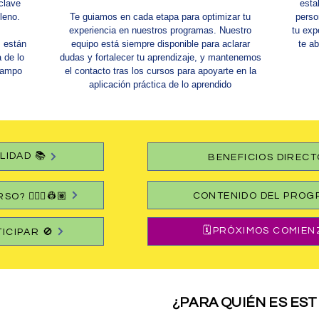
clave
esta
lleno.
Te guiamos en cada etapa para optimizar tu
perso
experiencia en nuestros programas. Nuestro
tu exp
, están
equipo está siempre disponible para aclarar
te a
 de lo
dudas y fortalecer tu aprendizaje, y mantenemos
 campo
el contacto tras los cursos para apoyarte en la
aplicación práctica de lo aprendido
LIDAD 📚
BENEFICIOS DIRECT
CONTENIDO DEL PROG
? 👷🏻‍♀️👷🏽
🗓️PRÓXIMOS COMIEN
ICIPAR 🚫
¿PARA QUIÉN ES ESTE 